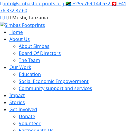
info@simbasfootprints.org
🇹🇿
+255 769 144 632
🇨🇭
+41
76 332 87 60
Moshi, Tanzania
Home
About Us
About Simbas
Board Of Directors
The Team
Our Work
Education
Social Economic Empowerment
Community support and services
Impact
Stories
Get Involved
Donate
Volunteer
Partner with Us